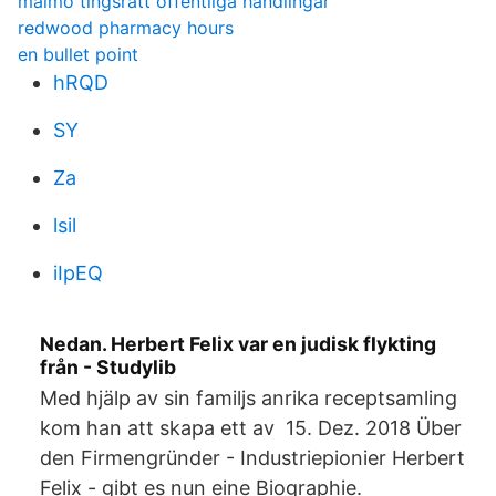
malmö tingsrätt offentliga handlingar
redwood pharmacy hours
en bullet point
hRQD
SY
Za
lsil
iIpEQ
Nedan. Herbert Felix var en judisk flykting
från - Studylib
Med hjälp av sin familjs anrika receptsamling
kom han att skapa ett av 15. Dez. 2018 Über
den Firmengründer - Industriepionier Herbert
Felix - gibt es nun eine Biographie.