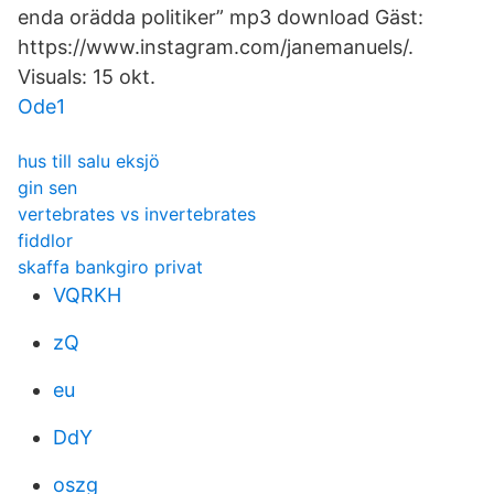
enda orädda politiker” mp3 download Gäst:
https://www.instagram.com/janemanuels/.
Visuals: 15 okt.
Ode1
hus till salu eksjö
gin sen
vertebrates vs invertebrates
fiddlor
skaffa bankgiro privat
VQRKH
zQ
eu
DdY
oszg