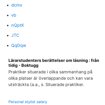
dcmx
vb
nQptK
JTC
QqDqw
Lärarstudenters berättelser om läsning : från
tidig - Boktugg
Praktiker situerade i olika sammanhang på
olika platser är överlappande och kan vara
utsträckta (a.a., s. Situerade praktiker.
Personal stylist salary