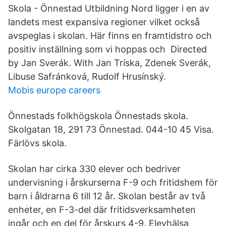
Skola - Önnestad Utbildning Nord ligger i en av
landets mest expansiva regioner vilket också
avspeglas i skolan. Här finns en framtidstro och
positiv inställning som vi hoppas och Directed
by Jan Sverák. With Jan Tríska, Zdenek Sverák,
Libuse Safránková, Rudolf Hrusínský.
Mobis europe careers
Önnestads folkhögskola Önnestads skola.
Skolgatan 18, 291 73 Önnestad. 044-10 45 Visa.
Färlövs skola.
Skolan har cirka 330 elever och bedriver
undervisning i årskurserna F-9 och fritidshem för
barn i åldrarna 6 till 12 år. Skolan består av två
enheter, en F-3-del där fritidsverksamheten
ingår och en del för årskurs 4-9. Elevhälsa