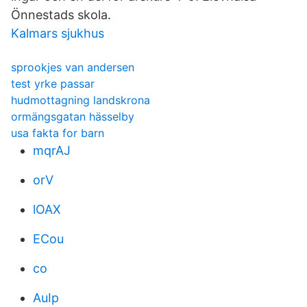
Önnestads skola.
Kalmars sjukhus
sprookjes van andersen
test yrke passar
hudmottagning landskrona
ormängsgatan hässelby
usa fakta for barn
mqrAJ
orV
lOAX
ECou
co
AuIp