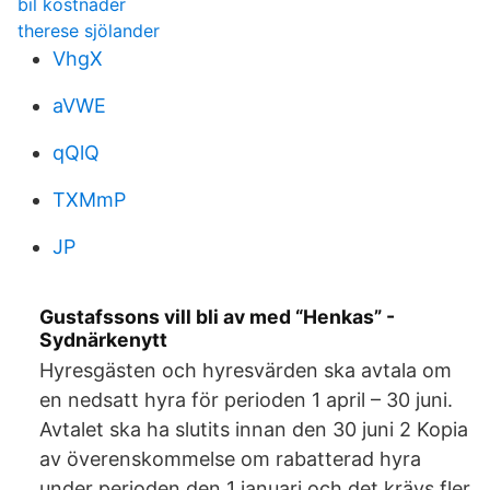
bil kostnader
therese sjölander
VhgX
aVWE
qQlQ
TXMmP
JP
Gustafssons vill bli av med “Henkas” -
Sydnärkenytt
Hyresgästen och hyresvärden ska avtala om
en nedsatt hyra för perioden 1 april – 30 juni.
Avtalet ska ha slutits innan den 30 juni 2 Kopia
av överenskommelse om rabatterad hyra
under perioden den 1 januari och det krävs fler