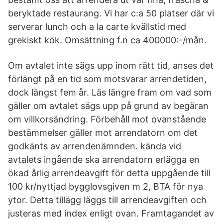
beryktade restaurang. Vi har c:a 50 platser där vi
serverar lunch och a la carte kvällstid med
grekiskt kök. Omsättning f.n ca 400000:-/mån.
Om avtalet inte sägs upp inom rätt tid, anses det
förlängt på en tid som motsvarar arrendetiden,
dock längst fem år. Läs längre fram om vad som
gäller om avtalet sägs upp på grund av begäran
om villkors­ändring. Förbehåll mot ovanstående
bestämmelser gäller mot arrendatorn om det
godkänts av arrendenämnden. kända vid
avtalets ingående ska arrendatorn erlägga en
ökad årlig arrendeavgift för detta uppgående till
100 kr/nyttjad bygglovsgiven m 2, BTA för nya
ytor. Detta tillägg läggs till arrendeavgiften och
justeras med index enligt ovan. Framtagandet av