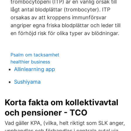
trombocytopeni (ITP) är en vanlig orsak till
lågt antal blodplättar (trombocyter). ITP
orsakas av att kroppens immunförsvar
angriper egna friska blodplättar och leder till
en förhöjd risk för olika typer av blödningar.
Psalm om tacksamhet
healthier business
Allinlearning app
Sushiyama
Korta fakta om kollektivavtal
och pensioner - TCO
Vad gäller KPA, (vilka, helt riktigt som SLK anger,
upphandlas och förhandlas i centrala avtal via