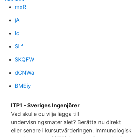
mxR
jA
Iq
SLf
SKQFW
dCNWa
BMEiy
ITP1 - Sveriges Ingenjörer
Vad skulle du vilja lägga till i
undervisningsmaterialet? Berätta nu direkt
eller senare i kursutvärderingen. Immunologisk